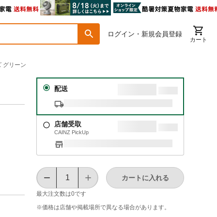
ログイン・新規会員登録
カート
 グリーン
配送
店舗受取
CAINZ PickUp
カートに入れる
最大注文数は
0
です
※価格は​店舗や​掲載場所で​異なる​場合が​あります。