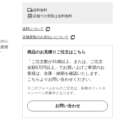
送料無料
店舗での受取は送料無料
送料について
店舗受取のお支払いについて
車のシ
座席用
商品のお見積りご注文はこちら
止、
生命を
「ご注文数が31個以上、または、ご注文
金額5万円以上」でお買い上げご希望のお
客様は、在庫・納期を確認いたします。
こちらよりお問い合わせください。
ファ
ないよ
※このフォームからのご注文は、各種ポイントキ
る場所
ャンペーン対象外となります。
くださ
す。等
お問い合わせ
ニル樹
ルト/
ッ
、ポリ