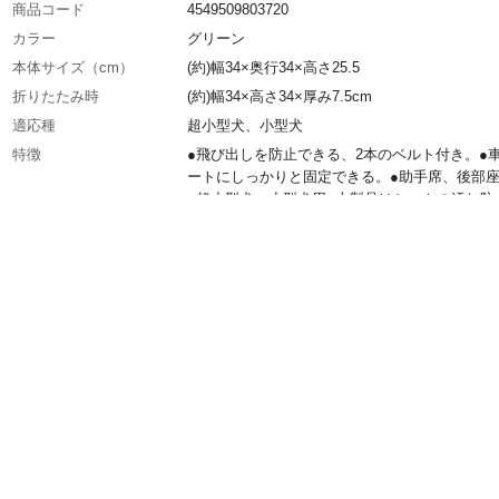
商品コード
4549509803720
カラー
グリーン
本体サイズ（cm）
(約)幅34×奥行34×高さ25.5
折りたたみ時
(約)幅34×高さ34×厚み7.5cm
適応種
超小型犬、小型犬
特徴
●飛び出しを防止できる、2本のベルト付き。●
ートにしっかりと固定できる。●助手席、後部
●超小型犬、小型犬用●本製品はシートの汚れ防
およびペットの固定補助を目的としたもので、
守るためのものではありません。
用途
犬用ドライブケース
使用上の注意
●本来の用途以外には使用しないでください。●
スナーの開閉の際は、ペットや指などをはさま
う十分に注意してください。●直射日光の当た
や、高温多湿になる場所に長時間放置しないで
い。変形や破損、劣化、色あせの原因となりま
原材料
●本体:・生地/ポリエステル ・本体裏地/塩化ビ
脂コーティング ・メッシュ部/ポリエステル・ベ
ポリプロピレン・枠芯材/スチールワイヤー●マ
ト:・生地/ポリエステル・中材/ポリプロピレン