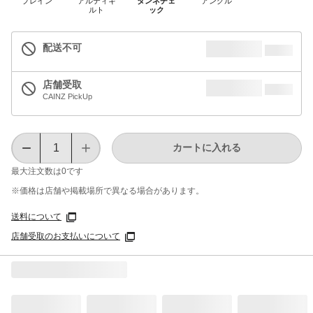
プレイン
アルティキ
タンネチェ
アングル
ルト
ック
配送不可
店舗受取
CAINZ PickUp
カートに入れる
最大注文数は
0
です
※価格は​店舗や​掲載場所で​異なる​場合が​あります。
送料について
店舗受取のお支払いについて