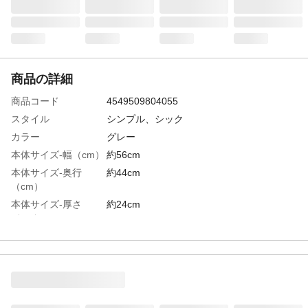
商品の詳細
商品コード
4549509804055
スタイル
シンプル、シック
カラー
グレー
本体サイズ-幅（cm）
約56cm
本体サイズ-奥行
約44cm
（cm）
本体サイズ-厚さ
約24cm
（cm）
特徴
いろいろな姿勢に対応できるクッション：
寄りかかったり、うつ伏せ時に、足上げ足
置きとしても
材質
生地：ﾎﾟﾘｴｽﾃﾙ、ｱｸﾘﾙ、ﾚｰﾖﾝ、ﾅｲﾛﾝ、毛、
綿 詰め物：ポリエステル綿