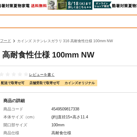
フード
カインズ ステンレスガラリ 316 高耐食性仕様 100mm NW
高耐食性仕様 100mm NW
レビューを書く
配送で取寄せ可
店舗受取で取寄せ可
カインズオリジナル
商品の詳細
商品コード
4549509817338
本体サイズ（cm）
(約)直径15×高さ11.4
開口部サイズ
100mm
商品仕様
高耐食仕様