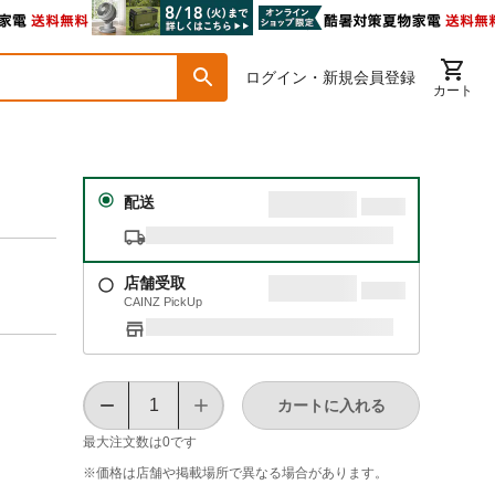
ログイン・新規会員登録
カート
配送
店舗受取
CAINZ PickUp
カートに入れる
最大注文数は
0
です
※価格は​店舗や​掲載場所で​異なる​場合が​あります。