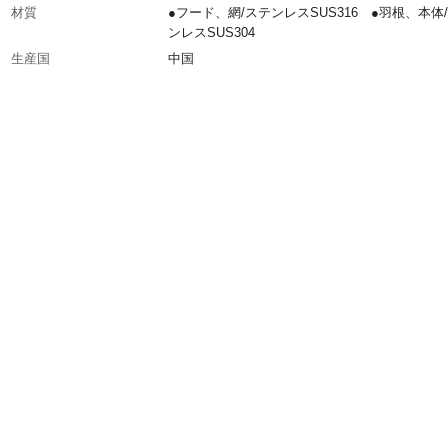
材質
●フード、網/ステンレスSUS316 ●羽根、本体
ンレスSUS304
生産国
中国
重量
(約)192g