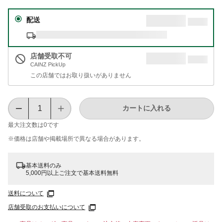
配送
店舗受取不可
CAINZ PickUp
この店舗ではお取り扱いがありません
カートに入れる
最大注文数は
0
です
※価格は​店舗や​掲載場所で​異なる​場合が​あります。
基本送料のみ
5,000円以上ご注文で基本送料無料
送料について
店舗受取のお支払いについて