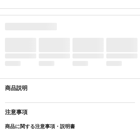
使用フォント（ロー
DFP平成丸ゴシック体W4小
マ字）
使用フォント（漢
DFPまるもじ体W7
字）
重量
20g
文字カラー
ブラック
商品説明
注意事項
商品に関する注意事項・説明書