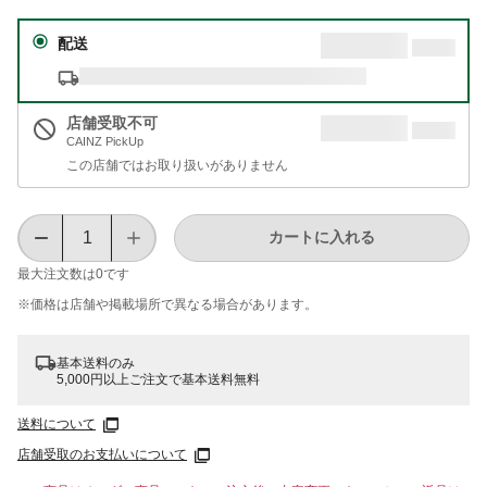
配送
店舗受取不可
CAINZ PickUp
この店舗ではお取り扱いがありません
カートに入れる
最大注文数は
0
です
※価格は​店舗や​掲載場所で​異なる​場合が​あります。
基本送料のみ
5,000円以上ご注文で基本送料無料
送料について
店舗受取のお支払いについて