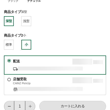
ブラック
ナチュラル
商品タイプ
深型
深型
浅型
商品タイプ2
小
標準
小
配送
店舗受取
CAINZ PickUp
カートに入れる