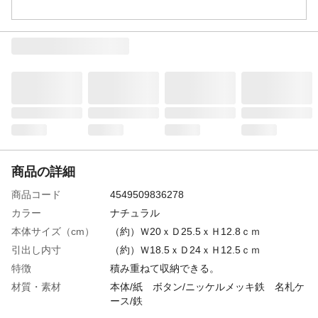
商品の詳細
商品コード
4549509836278
カラー
ナチュラル
本体サイズ（cm）
（約）Ｗ20ｘＤ25.5ｘＨ12.8ｃｍ
引出し内寸
（約）Ｗ18.5ｘＤ24ｘＨ12.5ｃｍ
特徴
積み重ねて収納できる。
材質・素材
本体/紙 ボタン/ニッケルメッキ鉄 名札ケ
ース/鉄