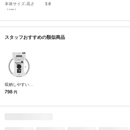
本体サイズ-高さ
3.8
（cm）
特徴
水切りができる
商品説明
水切り可能、パーツの取り外し可能
重量（g）
470
スタッフおすすめの類似商品
入数
1
材質・素材
本体／シリコーンゴム つまみ／フェノール
樹脂
耐熱温度（℃）
シリコーンゴム／230℃ フェノール樹脂／
140℃
生産国
中国
収納しやすいガラス蓋 シリコーンフチ 18cm
798
円