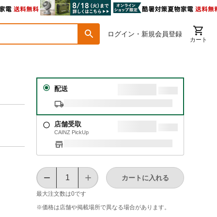
ログイン・新規会員登録
カート
配送
店舗受取
CAINZ PickUp
カートに入れる
最大注文数は
0
です
※価格は​店舗や​掲載場所で​異なる​場合が​あります。