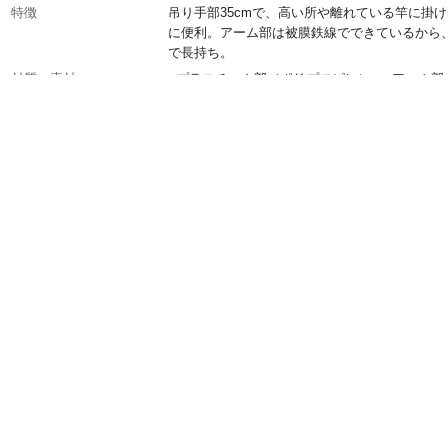
特徴
吊り手部35cmで、高い所や離れている竿に掛
に便利。アーム部は被膜鉄線でできているから
で長持ち。
材質・素材
●プラスチック部／ポリプロピレン、●アーム部
膜鉄線
使用上の注意
●プラスチックは長時間、屋外にて使用すると光
る劣化が進行しますのでご使用にならない時は 
で保管してください。●アームの先端などで、
ガをしないよう注意し てください。
生産国
中国
ピンチ数
20