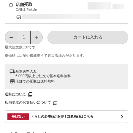
店舗受取
CAINZ PickUp
カートに入れる
最大注文数は
0
です
※価格は​店舗や​掲載場所で​異なる​場合が​あります。
基本送料のみ
5,000円以上ご注文で基本送料無料
店舗での受取は送料無料
送料について
店舗受取のお支払いについて
毎日安い
くらしの必需品がお得！対象商品はこちら