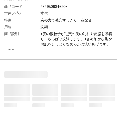
商品コード
4549509846208
本体／替え
本体
特徴
炭の力で毛穴すっきり 炭配合
用途
洗顔
商品説明
●炭の微粒子が毛穴の奥の汚れや皮脂を吸着
し、さっぱり洗浄します。●きめ細かな泡が
お肌をしっとりなめらかに洗いあげます。
内容量
200g
入数
1
使用方法
適量を手にとり、水またはぬるま湯でよく
泡立てて洗い、その後よく洗い流してくだ
さい。