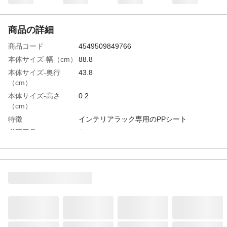
商品の詳細
商品コード
4549509849766
本体サイズ-幅（cm）
88.8
本体サイズ-奥行
43.8
（cm）
本体サイズ-高さ
0.2
（cm）
特徴
インテリアラック専用のPPシート
必要工具
なし
入数
１
材質・素材
PP
使用上の注意
角当て注意
生産国
中国
重量
0.5㎏
適合するラック
インテリアラック