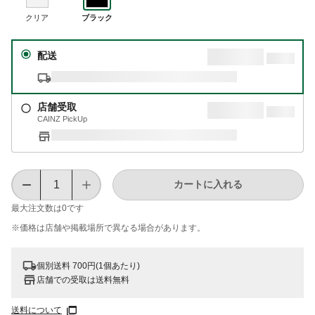
クリア
ブラック
配送
店舗受取
CAINZ PickUp
カートに入れる
最大注文数は
0
です
※価格は​店舗や​掲載場所で​異なる​場合が​あります。
個別送料 700円(1個あたり)
店舗での受取は送料無料
送料について