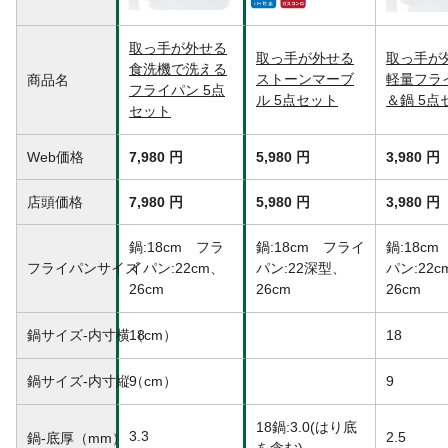
IH調理器-200V対応
◯
生産国
CHINA
取っ手が外せる
直火
◯
取っ手が外せる
取っ手が
食洗機で洗える
ストーンマーブ
軽量フラ
商品名
フタの素材
強化ガラス
フライパン 5点
ル 5点セット
＆鍋 5点
強化の種類
全面物理強化
セット
取扱い上の注意
ガスコンロで使用の際はハンドルを本体に
取付けたまま使用すると、ハンドルの樹脂
Web価格
7,980 円
5,980 円
3,980 円
が焼損し異臭や変形などにより正常に使用
できなくなるおそれがあるので注意してく
店頭価格
7,980 円
5,980 円
3,980 円
ださい。
鍋:18cm フラ
鍋:18cm フライ
鍋:18c
フライパンサイズ
イパン:22cm、
パン:22深型、
パン:22c
26cm
26cm
26cm
鍋サイズ-内寸横（cm）
18
18
鍋サイズ-内寸縦（cm）
9
9
18鍋:3.0(はり底
3.3
2.5
鍋-底厚（mm）
を含む)