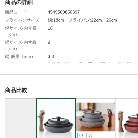
商品の詳細
商品コード
4549509850397
フライパンサイズ
鍋:18cm フライパン:22cm、26cm
鍋サイズ-内寸横
18
（cm）
鍋サイズ-内寸縦
9
（cm）
鍋-底厚（mm）
3.3
特徴
食洗機で洗える(取っ手、鍋用ガラス蓋を除
く)
重量（g）
18cm:約540、22cm:約590、26cm:約680
材質・素材
●本体/アルミニウム合金 ●はり底/ステンレ
商品比較
ス鋼(クロム:16%) ●ハンドル/フェノール
樹脂 ●蓋/強化ガラス
表面加工
●内面/ふっ素樹脂加工 ●外面/焼付塗装
食洗器対応可否
◯ (取っ手、鍋用ガラス蓋を除く)
使用可能加熱器具
IH対応、ガスコンロ対応
IH調理器-100V対応
◯