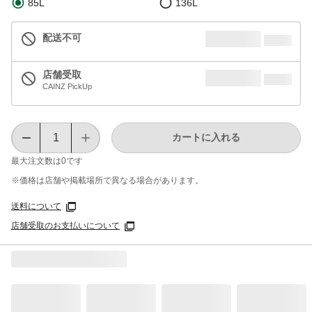
85L
136L
配送不可
店舗受取
CAINZ PickUp
カートに入れる
最大注文数は
0
です
※価格は​店舗や​掲載場所で​異なる​場合が​あります。
送料について
店舗受取のお支払いについて