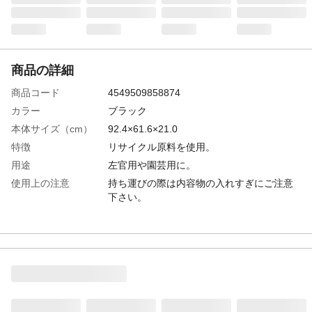
商品の詳細
商品コード
4549509858874
カラー
ブラック
本体サイズ（cm）
92.4×61.6×21.0
特徴
リサイクル原料を使用。
用途
左官用や園芸用に。
使用上の注意
持ち運びの際は内容物の入れすぎにご注意
下さい。
内容量
85L
入数
1
材質
ポリプロピレン
生産国
日本