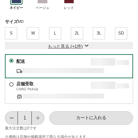
ネイビー
ベージュ
レッド
サイズ
MD
S
M
L
2L
3L
SD
もっと見る (+1件)
配送
店舗受取
CAINZ PickUp
カートに入れる
最大注文数は
0
です
※価格は​店舗や​掲載場所で​異なる​場合が​あります。