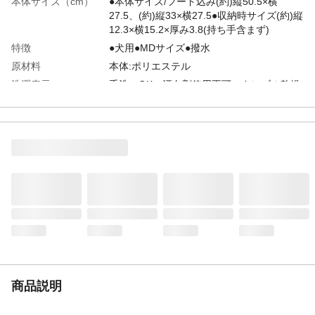
本体サイズ（cm）
●本体サイズ/フード込み(約)縦50.5×横
27.5、(約)縦33×横27.5●収納時サイズ(約)縦
12.3×横15.2×厚み3.8(持ち手含まず)
特徴
●犬用●MDサイズ●撥水
原材料
本体:ポリエステル
洗濯表示
手洗いOK、漂白剤使用不可、タンブル乾燥
不可、日陰濡れつり干し、アイロン使用不
可、ドライクリーニング不可
お手入れ方法
●洗濯は手洗いでしてください。●洗濯の際
つけ置きすると色が落ちることがありま
す。●洗濯の際は中性洗剤を使用してくださ
い。●脱水機やタンブル乾燥は避け必ず自然
乾燥させてください。●洗濯後は形を整えて
から陰干しし中までよく乾燥させてくださ
い。
生産国
中国
着丈
(約)33cm
胸囲
(約)42cm
商品説明
首回り
(約)27cm
対象犬種
ミニチュアダックスフンドなど