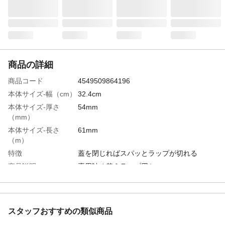
商品の詳細
商品コード
4549509864196
本体サイズ-幅（cm）
32.4cm
本体サイズ-厚さ
54mm
（mm）
本体サイズ-長さ
61mm
（m）
特徴
蓋を閉じればスパッとラップが切れる
商品説明
専用詰め替えラップ用ケース
材質・素材
ABS樹脂、磁石
電子レンジ対応
不可
生産国
中国
スタッフおすすめの類似商品