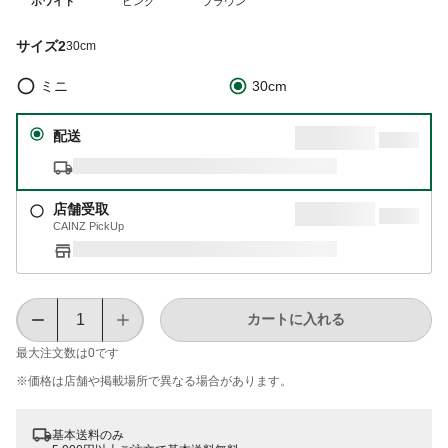
ホワイト
ピンク
ブラウン
サイズ2
30cm
ミニ
30cm
配送
店舗受取
CAINZ PickUp
カートに入れる
最大注文数は
0
です
※価格は​店舗や​掲載場所で​異なる​場合が​あります。
基本送料のみ