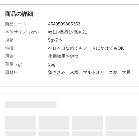
商品の詳細
商品コード
4549509865353
本体サイズ（cm）
幅11×奥行1×高さ21
規格
5g×7本
特徴
ペロペロなめてもフードにかけてもOK
用途
小動物用おやつ
重量（g）
35g
原材料
鶏ささみ、米粉、マルトオリ ゴ糖、大豆
油、ほたてエキ ス調味料、乳酸菌、増粘
安定剤(加工でん粉、グァーガム)、香料、酸
化防止剤(ビタミンE)
保証成分
たんぱく質3.5%以上、脂質1.5%以上、粗繊
維0.5%以下、灰分1.0%以下、水分88.5%以
下
カロリー
100g あたり(約)64kcal、1 本あたり
(約)3kcal
与え方
●与える量はペットの年齢、体重、体調など