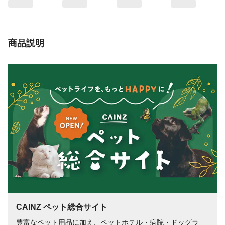
に合わせて様子を見ながら調 整してくだ
さい。 ●与えすぎに注意してください。
●幼体には与えないでください。
使用方法
●色合いなどに多少の相違が見られる場合が
商品説明
ありますが品質に問題はあ りません。 ●
ペットの食べ方や習性によっては、のどに
詰まらせることも考えられます ので、必
ず観察しながら与えてください。
使用上の注意
●本製品は小動物用の間食です。お子様や他
のペットが誤食しないように 注意してく
ださい。●まれに体質や体調により、合わな
い場合もあります。何らかの異常に気 付
かれたときは与えるのを止め、早めに獣医
師に相談することをおすす めします。
生産国
日本
賞味期間（日）
製造日から730日
対象動物
ハムスター、モモンガ、ハリネズミ、フェ
レット
保存方法
●高温、多湿、直射日光をさけて保存してく
CAINZ ペット総合サイト
ださい。 ●開封後は早めに与えてくださ
い。
豊富なペット用品に加え、ペットホテル・病院・ドッグラ