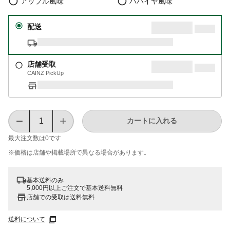
アップル風味
パパイヤ風味
配送
店舗受取
CAINZ PickUp
カートに入れる
最大注文数は
0
です
※価格は​店舗や​掲載場所で​異なる​場合が​あります。
基本送料のみ
5,000円以上ご注文で基本送料無料
店舗での受取は送料無料
送料について