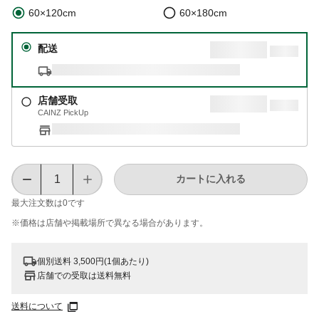
60×120cm
60×180cm
配送
店舗受取
CAINZ PickUp
カートに入れる
最大注文数は
0
です
※価格は​店舗や​掲載場所で​異なる​場合が​あります。
個別送料 3,500円(1個あたり)
店舗での受取は送料無料
送料について