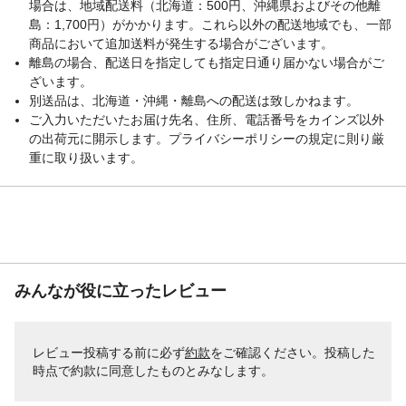
場合は、地域配送料（北海道：500円、沖縄県およびその他離
梱包サイズー縦
18
島：1,700円）がかかります。これら以外の配送地域でも、一部
（cm）
商品において追加送料が発生する場合がございます。
梱包サイズー横
120
離島の場合、配送日を指定しても指定日通り届かない場合がご
（cm）
ざいます。
クッション材
ウレタンフォーム
別送品は、北海道・沖縄・離島への配送は致しかねます。
リクライニング機能
背部5段階リクライニング
ご入力いただいたお届け先名、住所、電話番号をカインズ以外
張り材
の出荷元に開示します。プライバシーポリシーの規定に則り厳
ポリエステル100%
重に取り扱います。
みんなが役に立ったレビュー
レビュー投稿する前に必ず
約款
をご確認ください。投稿した
時点で約款に同意したものとみなします。