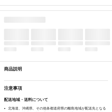
くく、高さや長さをお好みで組み合わせで
きる。重量があるのでズレにくい。
重量（kg）
約8.4
材質・素材
構造部材/金属(鋼)
耐荷重（kg）
90
使用上の注意
●本来の用途以外には使用しないでくださ
い。●過剰な力や衝撃荷重はかけないように
してください。●折り曲げる際にギア部分に
手や足を挟まないように注意してくださ
い。●ギアを支点にして、ゆりかごのように
ゆらして使用しないでください。
お手入れ方法
●ファスナーを開けて中材を取り出さないで
商品説明
ください。また、表地をはずして洗濯する
ことはできません。●汚れた場合は、中性洗
剤をぬるま湯で薄め、柔らかい布に浸して
軽く絞って表面を叩くようにふき取ってく
注意事項
ださい。
生産国
日本
配送地域・送料について
梱包サイズー高さ
60
（cm）
北海道、沖縄県、その他各都道府県の離島地域が配送先となる