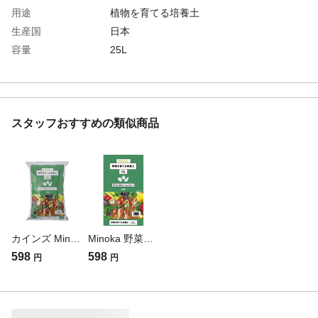
用途
植物を育てる培養土
生産国
日本
容量
25L
材質・素材
ヤシガラ繊維・バーク堆肥・鹿沼土・ 赤
玉土・ピートモス・バーミキュライト・パ
ーライト・軽石・黒玉土
成分
ヤシガラ繊維・バーク堆肥・鹿沼土・ 赤
スタッフおすすめの類似商品
玉土・ピートモス・バーミキュライト・パ
ーライト・軽石・黒玉土
原産国
日本・インドネシア・スリランカ・中国・
リトアニア
pH
6.5±1.0
肥料配合の有無
有
カインズ Minoka 野菜を育てる培養土 25L O
Minoka 野菜を育てる培養土 25L OI
598
598
円
円