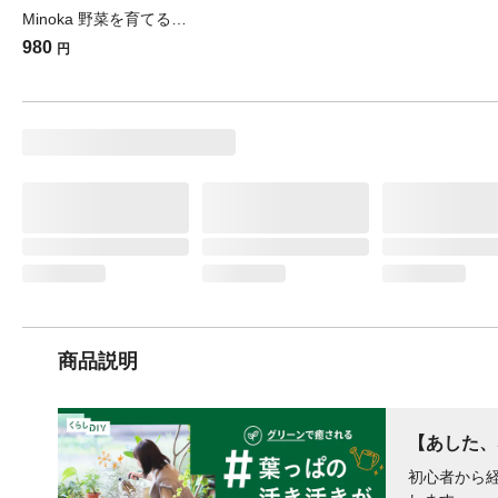
Minoka 野菜を育てる培養土 40L O
980
円
商品説明
【あした、
初心者から