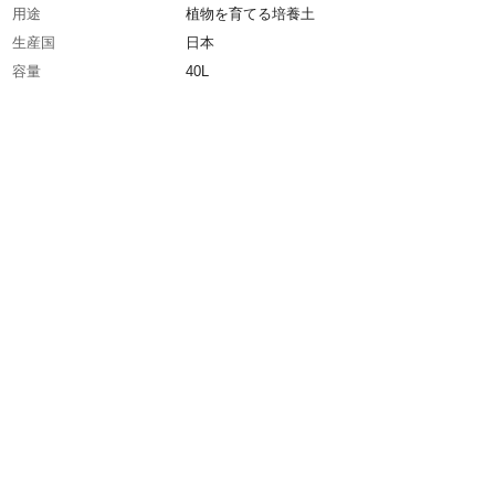
用途
植物を育てる培養土
生産国
日本
容量
40L
材質・素材
ヤシガラ繊維・バーク堆肥・鹿沼土・ 赤玉土
トモス・バーミキュライト・パーライト・軽石
土
成分
ヤシガラ繊維・バーク堆肥・鹿沼土・ 赤玉土
トモス・バーミキュライト・パーライト・軽石
土
原産国
日本・インドネシア・スリランカ・中国・リト
pH
6.5±1.0
肥料配合の有無
有