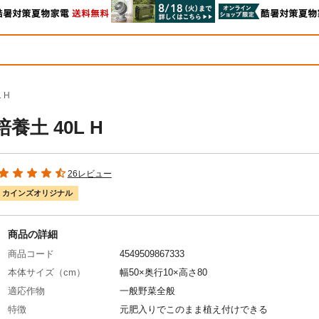
 H
養土 40L H
26レビュー
カインズオリジナル
商品の詳細
商品コード
4549509867333
本体サイズ（cm）
幅50×奥行10×高さ80
適応作物
一般野菜全般
特徴
元肥入りでこのまま植え付けできる