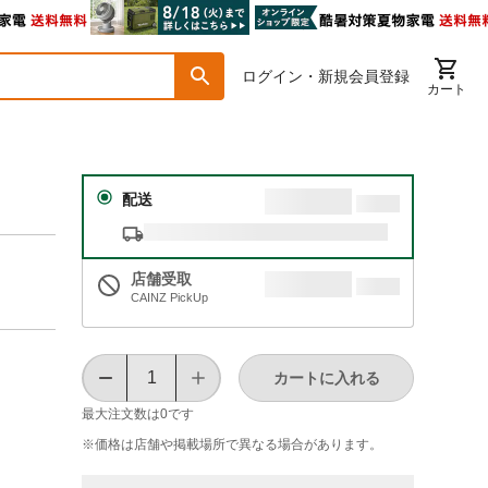
ログイン・新規会員登録
カート
配送
店舗受取
CAINZ PickUp
カートに入れる
最大注文数は
0
です
※価格は​店舗や​掲載場所で​異なる​場合が​あります。