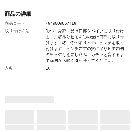
商品の詳細
商品コード
4549509867418
取り付け方法
①つまみ部・受け口部をパイプに取り付け
ます。②吊りヒモを①の受け口部に取り付
けます。③ ②の吊りヒモにピンチを取り
付けます。ピンチ左右の穴に吊りヒモ内側
の出っ張りを差し込み、カチッと音するま
で両側から軽く引っ張ってください。
入数
10
材質・素材
ポリエチレン
使用上の注意
●屋外で使用する際、強風のときは室内に取
り込んでください。●紫外線により劣化しま
す。使用後は、室内または日光の当たらな
いところに保管してください。
生産国
ベトナム