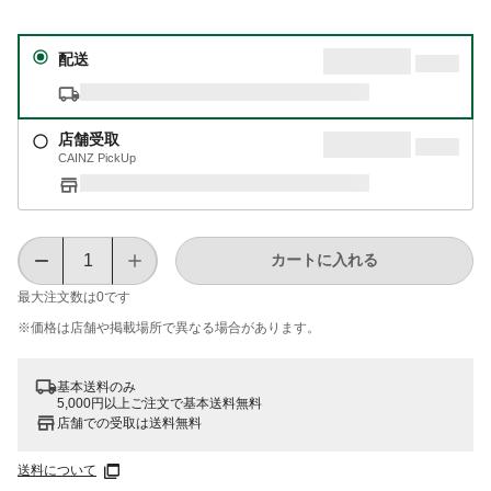
配送
店舗受取
CAINZ PickUp
カートに入れる
最大注文数は
0
です
※価格は​店舗や​掲載場所で​異なる​場合が​あります。
基本送料のみ
5,000円以上ご注文で基本送料無料
店舗での受取は送料無料
送料について