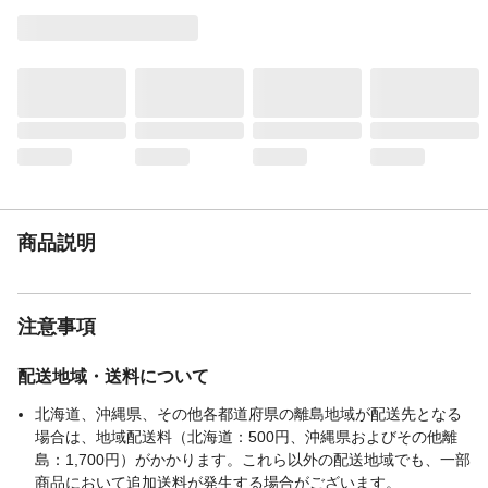
類のホコリ取りにも使いやすい。
商品説明
90周巻き
使用方法
①はくり紙をめくってください。②前方へ
2~3回転がしてからご使用ください。フチ部
がめくれた状態で使用するとカーペットに
貼り付くことがありますのでご注意くださ
い。③粘着力が弱まったら、テープをはが
してください。
材質・素材
●本体/鋼線、ABS、TPE ●テープ/粘着加工
紙
商品説明
使用上の注意
●本製品は清掃具です。本来の用途以外に使
用しないでください。●市販の各社共通サイ
ズ(幅160mm)のスペアテープ以外は使用で
注意事項
きません。
生産国
中国
配送地域・送料について
重量
約）270ｇ
北海道、沖縄県、その他各都道府県の離島地域が配送先となる
場合は、地域配送料（北海道：500円、沖縄県およびその他離
島：1,700円）がかかります。これら以外の配送地域でも、一部
商品において追加送料が発生する場合がございます。