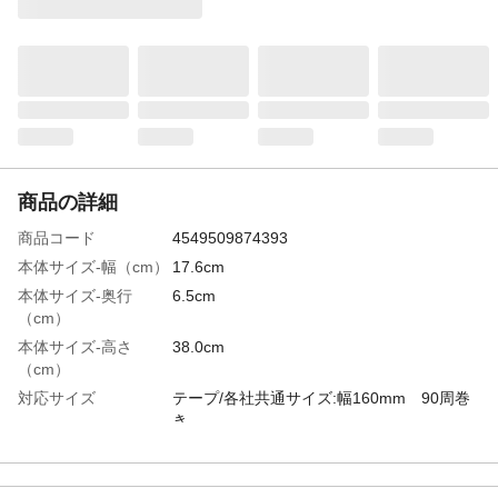
商品の詳細
商品コード
4549509874393
本体サイズ-幅（cm）
17.6cm
本体サイズ-奥行
6.5cm
（cm）
本体サイズ-高さ
38.0cm
（cm）
対応サイズ
テープ/各社共通サイズ:幅160mm 90周巻
き
特徴
●壁に掛けても、床に置いても、テープがつ
かないフレーム構造。●めくりやすくて切ら
ずにはがせるらせん状のカットテープ。●衣