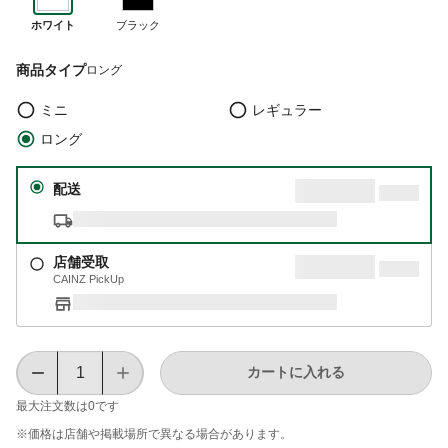
ホワイト
ブラック
商品タイプ
ロング
ミニ
レギュラー
ロング
配送
店舗受取
CAINZ PickUp
カートに入れる
最大注文数は
0
です
※価格は​店舗や​掲載場所で​異なる​場合が​あります。