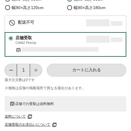
幅90×高さ120cm
幅90×高さ180cm
配送不可
店舗受取
CAINZ PickUp
カートに入れる
最大注文数は
0
です
※価格は​店舗や​掲載場所で​異なる​場合が​あります。
店舗での受取は送料無料
送料について
店舗受取のお支払いについて