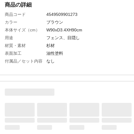
商品の詳細
商品コード
4549509901273
カラー
ブラウン
本体サイズ（cm）
W90xD3.4XH90cm
用途
フェンス、目隠し
材質・素材
杉材
表面加工
油性塗料
付属品／セット内容
なし
生産国
中国
推奨ビス
木ネジ