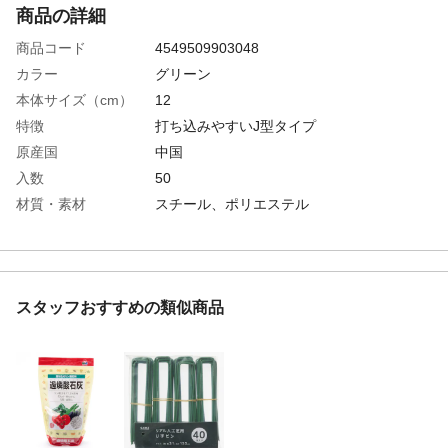
商品の詳細
商品コード
4549509903048
カラー
グリーン
本体サイズ（cm）
12
特徴
打ち込みやすいJ型タイプ
原産国
中国
入数
50
材質・素材
スチール、ポリエステル
使用の目安
人工芝本体に対して、周囲50㎝間隔が使用
目安となります
重量
約550g
スタッフおすすめの類似商品