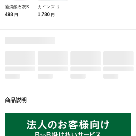
過燐酸石灰ST 700g(販売終了)
カインズ リアル人工芝用U字ピン 40P(販売終了)
498
1,780
円
円
商品説明