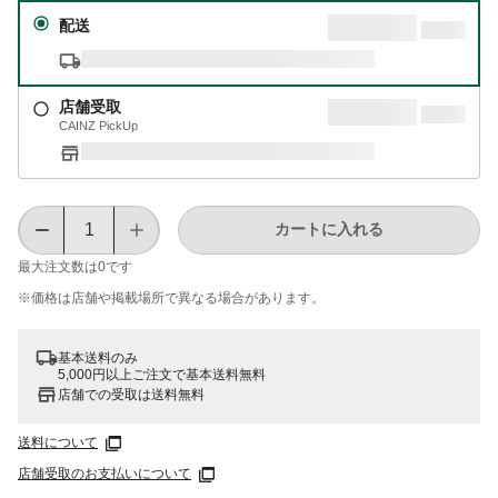
配送
店舗受取
CAINZ PickUp
カートに入れる
最大注文数は
0
です
※価格は​店舗や​掲載場所で​異なる​場合が​あります。
基本送料のみ
5,000円以上ご注文で基本送料無料
店舗での受取は送料無料
送料について
店舗受取のお支払いについて