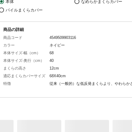
本体
なめらかまくらカバー
パイルまくらカバー
商品の詳細
商品コード
4549509903116
カラー
ネイビー
本体サイズ-幅（cm）
68
本体サイズ-奥行（cm）
40
まくらの高さ
12cm
適応まくらカバーサイズ
68X40cm
特徴
従来（一般的）な低反発まくらより、やわらか
触）に特長がある（やわらかい）、中央部は頭
み込むポケット形状、横向き寝の際に、しっか
る＋沈み込みを抑える＋高さ調整シート付き（
ｘ２枚 左右）
洗濯可能
洗濯可（カバーのみ）
側地-布組成素材
カバー：ポリエステル82%/ポリウレタン18％
側地-布組成素材2
内カバー：ポリエステル91％/ポリウレタン9％