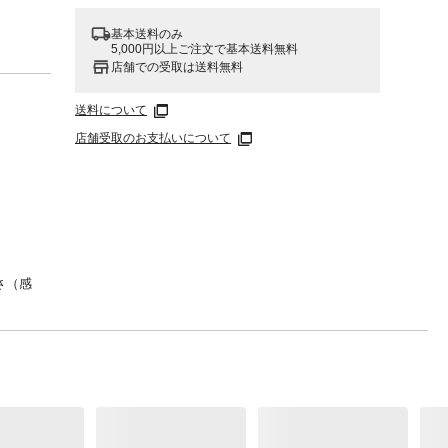
基本送料のみ
5,000円以上ご注文で基本送料無料
店舗での受取は送料無料
送料について
店舗受取のお支払いについて
さ（感
部を包
り支え
１ｃｍ