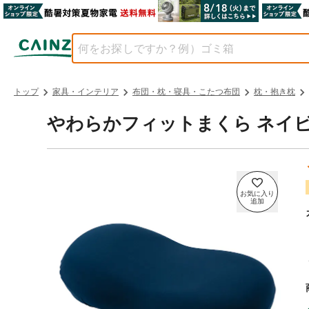
トップ
家具・インテリア
布団・枕・寝具・こたつ布団
枕・抱き枕
やわらかフィットまくら ネイビー 