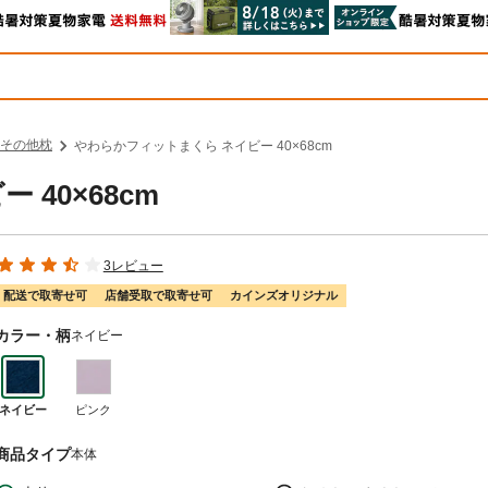
その他枕
やわらかフィットまくら ネイビー 40×68cm
40×68cm
3レビュー
配送で取寄せ可
店舗受取で取寄せ可
カインズオリジナル
カラー・柄
ネイビー
ネイビー
ピンク
商品タイプ
本体