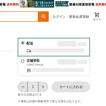
ログイン・新規会員登録
カート
配送
店舗受取
CAINZ PickUp
カートに入れる
最大注文数は
0
です
※価格は​店舗や​掲載場所で​異なる​場合が​あります。