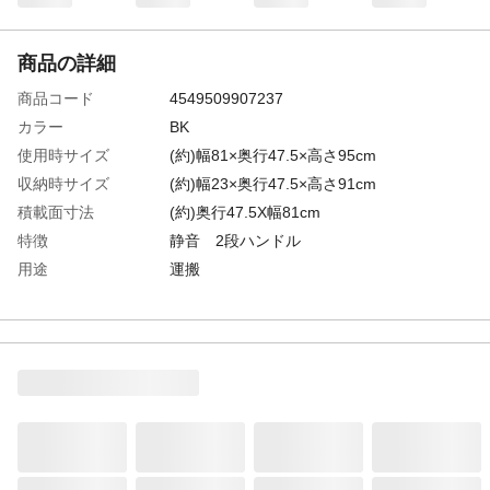
商品の詳細
商品コード
4549509907237
カラー
BK
使用時サイズ
(約)幅81×奥行47.5×高さ95cm
収納時サイズ
(約)幅23×奥行47.5×高さ91cm
積載面寸法
(約)奥行47.5X幅81cm
特徴
静音 2段ハンドル
用途
運搬
材質
荷台:スチールゴム、塩化ビニル樹脂 ハン
ドル:スチール キャスター:スチール、ポリ
プロピレン、ポリウレタン、ナイロン
耐荷重
(約)150kg
使用上の注意
本来の用途以外に使用しないでください。
生産国
中国
重量
(約)12.4kg
積載荷重
(約)150kg