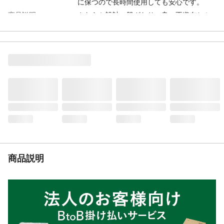
に保つので長時間使用しても安心です。
商品説明
やわらか設計 肌ざわりの良い不織布とふ
んわり吸収体で、ソフトなつけ心地です。
パッドのズレを防ぐ ズレ止めテープで、
おむつに固定できます。モレを防ぐ 足回
りのソフトなギャザーが横モレを防ぎま
す。
内容量
1ケース4個入
入数
56枚
材質・素材
弱酸性
使用方法
ケアフィールテープどめタイプと併用して
ご使用下さい。
使用上の注意
◎紙おむつ、包装袋は、誤飲のおそれのあ
るお子様、ご老人のお手元に届かないよう
商品説明
配慮してくださ い。◎紙おむつを火に近づ
けると引火のおそれがあります。◎紙おむ
つや肌が汚れているとカブレの原因になる
ので、こまめに交換し、清潔にしてくださ
い。
生産国
日本