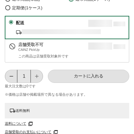
定期便(1ケース)
配送
店舗受取不可
CAINZ PickUp
この商品は店舗受取対象外です
カートに入れる
最大注文数は
0
です
※価格は​店舗や​掲載場所で​異なる​場合が​あります。
送料無料
送料について
店舗受取のお支払いについて