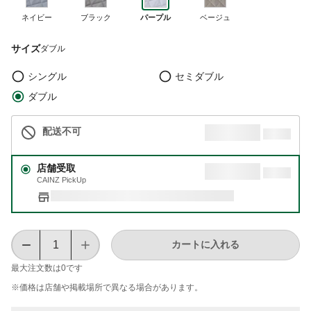
ネイビー
ブラック
パープル
ベージュ
サイズ
ダブル
シングル
セミダブル
ダブル
配送不可
店舗受取
CAINZ PickUp
カートに入れる
最大注文数は
0
です
※価格は​店舗や​掲載場所で​異なる​場合が​あります。