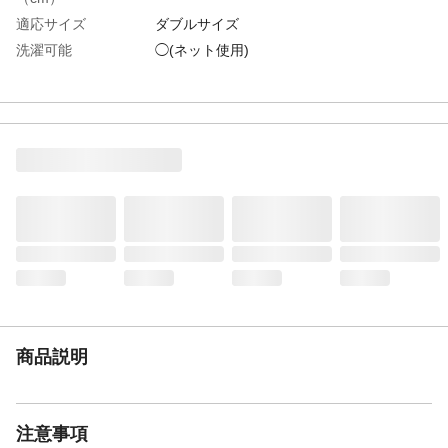
適応サイズ
ダブルサイズ
洗濯可能
◯(ネット使用)
タンブル乾燥
×
ドライクリーニング
×
表地-布組成素材
ナイロン
表地-布組成素材2
ポリウレタン
表地-布組成比率
90%
（％）
表地-布組成比率
10%
2（％）
裏地-布組成素材
ポリエステル
裏地-布組成比率
100%
（％）
使用上の注意
ズレにくさ(すべり止め)の効果は使用状況、
商品説明
環境によっては徐々に低下していく場合が
あります。
お手入れ方法
洗濯機を使用する場合は、洗濯ネットを使
用し、弱水流または手洗いコースで洗濯し
注意事項