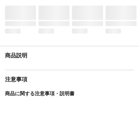
弱水流または手洗いコースで洗濯してくだ
さい。漂白剤は使用しないでください。タ
ンブル乾燥はしないでください。洗濯後は
濡れたまま放置せず、形を整えてから陰干
ししてください。
手洗いのみ
◯
タンブル乾燥
×
ドライクリーニング
×
商品説明
縫製仕様
1.5倍ヒダ
繊維の組成
ポリエステル:100%
付属品／セット内容
アジャスターフック、タッセル
注意事項
生産国
中国
商品に関する注意事項・説明書
フックの種類
Aフック