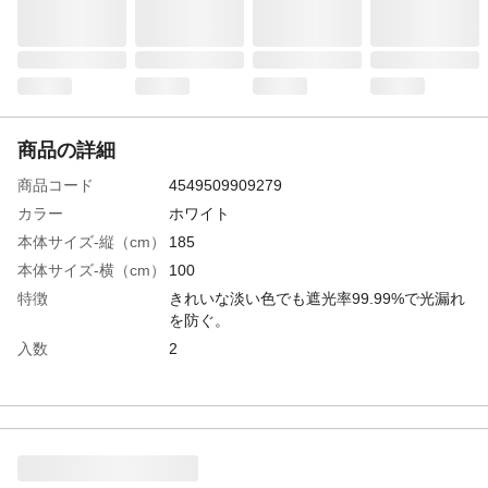
商品の詳細
商品コード
4549509909279
カラー
ホワイト
本体サイズ-縦（cm）
185
本体サイズ-横（cm）
100
特徴
きれいな淡い色でも遮光率99.99%で光漏れ
を防ぐ。
入数
2
防炎性
×
遮音性
×
遮光率
99.99%
洗濯可能
◯:フックを外して洗濯してください。洗濯
機を使用する場合は、洗濯ネットを使用し