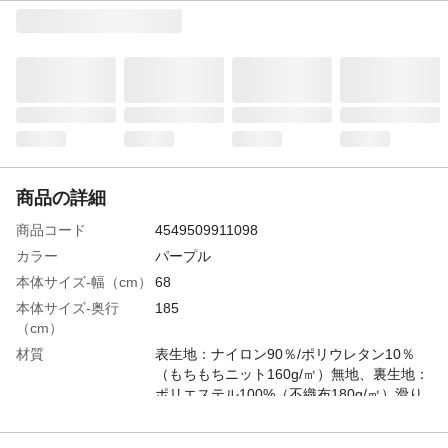
商品の詳細
商品コード
4549509911098
カラー
パープル
本体サイズ-幅（cm）
68
本体サイズ-奥行
185
（cm）
材質
表生地：ナイロン90％/ポリウレタン10％
（もちもちニット160g/㎡）無地、裏生地：
ポリエステル100%（不織布180g/㎡）滑り
止め加工（オージー長瀬薬剤HX-3002 ア
クリル樹脂20g/㎡使用）