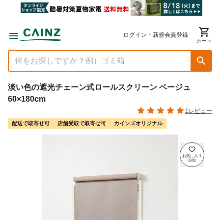
ログイン・新規会員登録
カート
淡い色の遮光チェーン式ロールスクリーン ベージュ
60×180cm
1レビュー
配送で取寄せ可
店舗受取で取寄せ可
カインズオリジナル