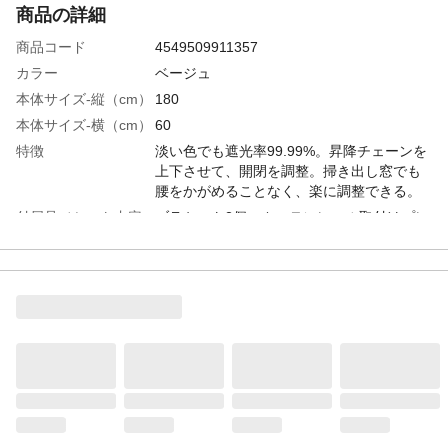
商品の詳細
商品コード
4549509911357
カラー
ベージュ
本体サイズ-縦（cm）
180
本体サイズ-横（cm）
60
特徴
淡い色でも遮光率99.99%。昇降チェーンを
上下させて、開閉を調整。掃き出し窓でも
腰をかがめることなく、楽に調整できる。
付属品／セット内容
ブラケット2個、カーテンレール取付けプレ
ートセット2個、木ネジ3個(※予備1)、安全
クリップ1個
材質・素材
フレーム/アルミニウム、生地/ポリエステル
100%
遮光率
99.99%
取付上の注意
付属の取付ネジは木部専用です。木部以外
では使用しないでください。壁や天井に取
付ける場合必ず事前にネジの下穴を開けて
ください。木ネジが折れたり取付面にひび
割れが起きることがあります。付属の安全