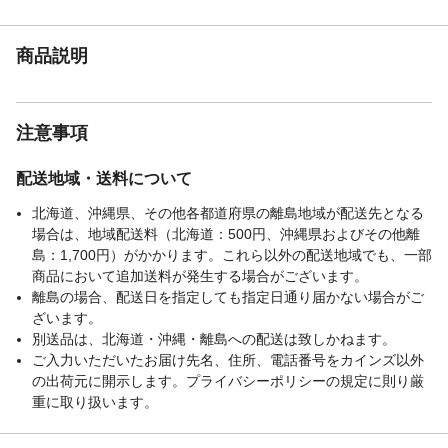
クリップでお子様やペットが届かない位置
でチェーンを束ねてください。
生産国
中国
商品説明
カーテンレール取り
可/取付ける前にカーテンレールの水平と強
付け可否
度を必ず、確認してください。※カーテン
レールの強度によっては、取付けできない
注意事項
場合があります。
操作方法
昇降チェーンを上下させて、スクリーンを
配送地域・送料について
昇降させてください。スクリーンの裏面を
強くこすると色落ちする場合がありますの
北海道、沖縄県、その他各都道府県の離島地域が配送先となる
で、十分に注意して使用してください。
場合は、地域配送料（北海道：500円、沖縄県およびその他離
チェーン操作位置
右(変更不可)
島：1,700円）がかかります。これら以外の配送地域でも、一部
商品において追加送料が発生する場合がございます。
重量
(約)1.0kg
離島の場合、配送日を指定しても指定日通り届かない場合がご
ざいます。
別送品は、北海道・沖縄・離島への配送は致しかねます。
ご入力いただいたお届け先名、住所、電話番号をカインズ以外
の出荷元に開示します。プライバシーポリシーの規定に則り厳
重に取り扱います。