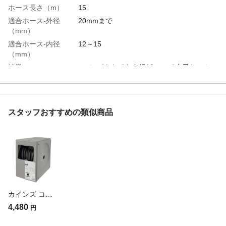
ホース長さ（m）
15
適合ホース-外径
20mmまで
（mm）
適合ホース-内径
12～15
（mm）
特徴
●コンパクトでも内径12ｍｍで水量たっぷ
り ●工具いらずで蛇口に差すだけで使用出
来るコネクター使用 ●カバータイプで紫外
線による劣化を軽減
用途
●庭の水撒き ●洗車 ●掃除
スタッフおすすめの類似商品
付属品／セット内容
●ノズル ●ホースコネクター ●補助ホース
セット
商品仕様
●ホース内径12.5ｍｍ
材質・素材
●本体/ポリプロピレン ●ホース/軟質塩化ビ
ニル樹脂 ●ノズル/ABS樹脂
耐水圧
0.7MPa未満
カインズ コンパクトフルカバーホース付きリール CCG-15GG 長さ15m 外径20mm 適合蛇口丸型16mm ノズルパターン6種類
ノズルパターン
●シャワー ●カクサン ●ストレート ●じ
ょうろ
4,480
円
使用温度範囲
0～60℃