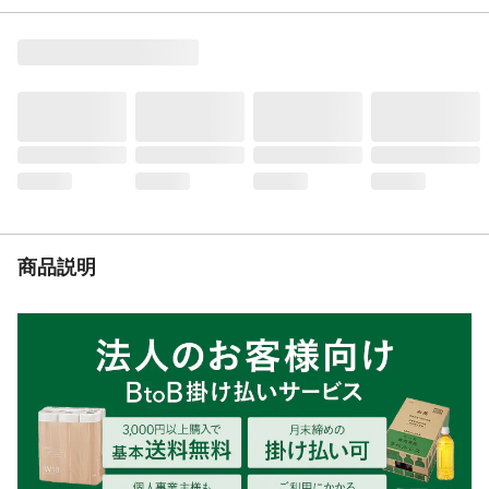
重量
3.6ｋｇ
適合蛇口
●横水栓 ●万能ホーム水栓 ●自在水栓
商品説明