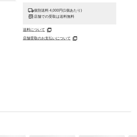
個別送料 4,000円(1個あたり)
店舗での受取は送料無料
送料について
店舗受取のお支払いについて
クなの
ッドレ
やすい
ライニ
、フレ