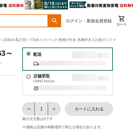
ログイン・新規会員登録
カート
～103cm 高さ55～77cm ハイバック 肘掛け付き 木脚付き 2人掛けソファ
63～
配送
ァ
店舗受取
CAINZ PickUp
カートに入れる
最大注文数は
0
です
※価格は​店舗や​掲載場所で​異なる​場合が​あります。