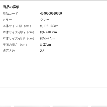
商品の詳細
商品コード
4549509919889
カラー
グレー
本体サイズ-幅（cm）
約116-160cm
本体サイズ-奥行（cm）
約63-103cm
本体サイズ-高さ（cm）
約55-77cm
座面の高さ（cm）
約27cm
適応人数
2人
特徴
背もたれは5段階のリクライニング。ハイバッ
で寄りかかりやすく頭部をサポートできる。ヘ
ストは14段階のリクライニングでリラックスし
位置をサポートできる。肘置きは14段階のリク
ングでフラットにすることもできる。
重量（kg）
約16.3kg
材質・素材
張り材:ポリエステル、中材:ウレタンフォーム
ーム・ギア:金属(鋼)、脚:天然木(樺)
耐荷重（kg）
1人掛けあたり：(約)80kg
生産国
中国