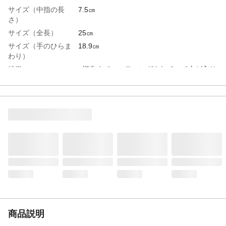
サイズ（中指の長
7.5㎝
さ）
サイズ（全長）
25㎝
サイズ（手のひらま
18.9㎝
わり）
特徴
●指先までコーティングされていて土が入り
にくい●高いグリップ力がある
用途
●園芸●農作業●林業●土木建築業●倉庫内作
業●運送業など
入数
1双
材質・素材
天然ゴム、ナイロン
生産国
中国
組入数（双）
1
商品説明