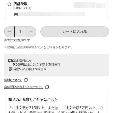
店舗受取
CAINZ PickUp
カートに入れる
最大注文数は
0
です
※価格は​店舗や​掲載場所で​異なる​場合が​あります。
基本送料のみ
5,000円以上ご注文で基本送料無料
店舗での受取は送料無料
送料について
店舗受取のお支払いについて
商品のお見積りご注文はこちら
「ご注文数が31個以上、または、ご注文金額5万円以上」で
お買い上げご希望のお客様は、在庫・納期を確認いたしま