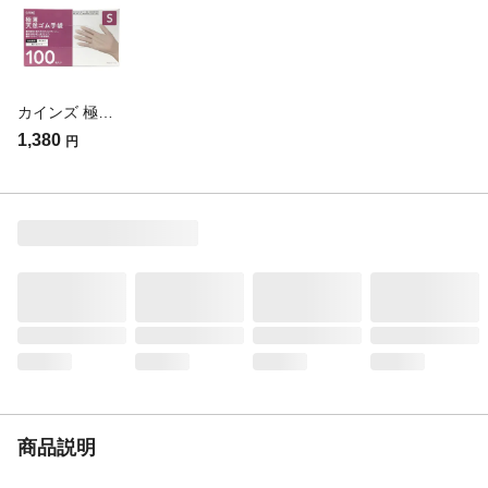
用しないでください。膨潤・浸透・硬化す
ることがあります。など
入数
100枚入り
材質・素材
天然ゴム
カインズ 極薄天然ゴム手袋 粉付 S 100枚 TGP100S(販売終了)
使用上の注意
●体質によっては、かゆみ・かぶれ・発疹な
どを起こすことがあります。異常を感じた
1,380
円
ら使用をやめてください。●高濃度の薬品や
ガソリン、ベンジン類には使用しないでく
ださい。●本来の用途以外には使用しないで
ください。など
生産国
マレーシア
重量
梱包重量(約)575.5g
商品説明