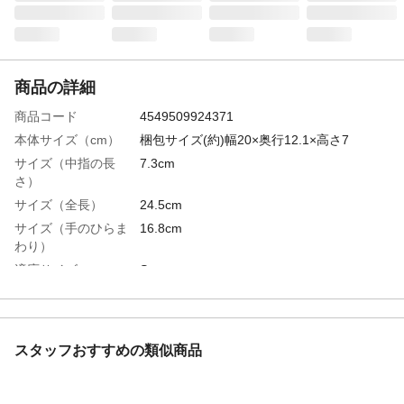
商品の詳細
商品コード
4549509924371
本体サイズ（cm）
梱包サイズ(約)幅20×奥行12.1×高さ7
サイズ（中指の長
7.3cm
さ）
サイズ（全長）
24.5cm
サイズ（手のひらま
16.8cm
わり）
適応サイズ
S
特徴
●伸縮性があり手にぴったりフィット ●衛
生的な使い捨てタイプ ●粉つきタイプで装
着簡単 ●左右兼用・使い捨て
スタッフおすすめの類似商品
用途
食品加工・お掃除・園芸など
商品説明
使用上の注意/●熱に弱いので、熱いものに
は触れないでください。●薬品や溶剤には使