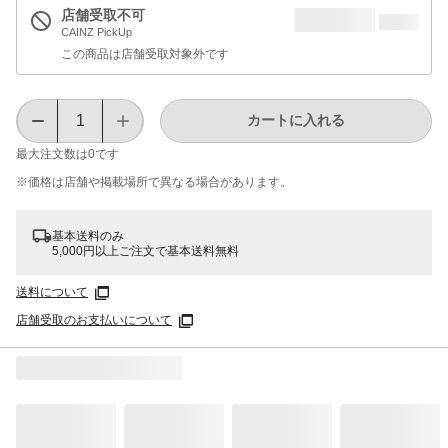
店舗受取不可
CAINZ PickUp
この商品は店舗受取対象外です
カートに入れる
最大注文数は
0
です
※価格は​店舗や​掲載場所で​異なる​場合が​あります。
基本送料のみ
5,000円以上ご注文で基本送料無料
送料について
店舗受取のお支払いについて