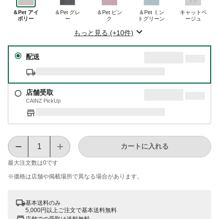
＆Pet アイ
＆Pet グレ
＆Pet ピン
＆Pet ミン
キャットベ
ボリー
ー
ク
トグリーン
ージュ
もっと見る (+10件)
配送
店舗受取
CAINZ PickUp
カートに入れる
最大注文数は
0
です
※価格は​店舗や​掲載場所で​異なる​場合が​あります。
基本送料のみ
5,000円以上ご注文で基本送料無料
店舗での受取は送料無料