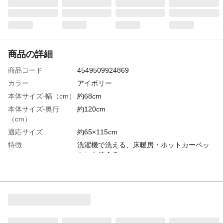
商品の詳細
商品コード
4549509924869
カラー
アイボリー
本体サイズ-幅（cm）
約68cm
本体サイズ-奥行
約120cm
（cm）
適応サイズ
約65×115cm
特徴
洗濯機で洗える、床暖房・ホットカーペッ
トにも使える
ファスナー素材
＜テープ・チェーン＞ポリエステル、＜ス
ライダー＞亜鉛合金、＜止め金具＞アルミ
ニウム
洗濯可能
洗濯可
表地-布組成素材
表地:ポリエステル、ポリウレタン