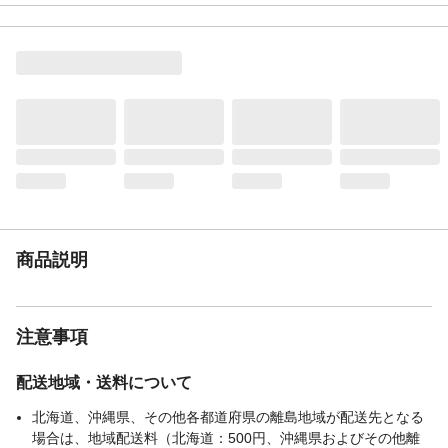
タンブル乾燥
不可
ドライクリーニング
不可
表地-布組成素材
ポリエステル
表地-布組成比率
100%
（％）
裏地-布組成素材
ポリエステル
裏地-布組成比率
100%
（％）
生産国
中国
販売元
カインズ
商品説明
注意事項
配送地域・送料について
北海道、沖縄県、その他各都道府県の離島地域が配送先となる
場合は、地域配送料（北海道：500円、沖縄県およびその他離