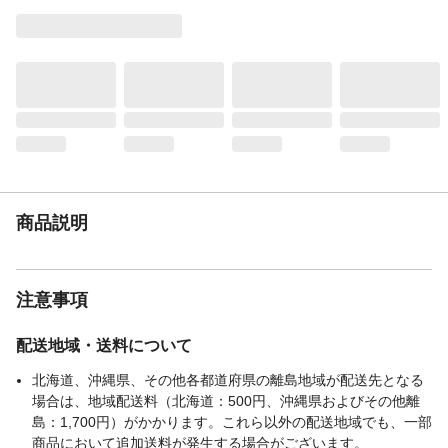
ドライクリーニング
不可
表地-布組成素材
ポリエステル
表地-布組成比率
100%
（％）
裏地-布組成素材
ポリエステル
裏地-布組成比率
100%
（％）
生産国
中国
販売元
カインズ
商品説明
注意事項
配送地域・送料について
北海道、沖縄県、その他各都道府県の離島地域が配送先となる
場合は、地域配送料（北海道：500円、沖縄県およびその他離
島：1,700円）がかかります。これら以外の配送地域でも、一部
商品において追加送料が発生する場合がございます。