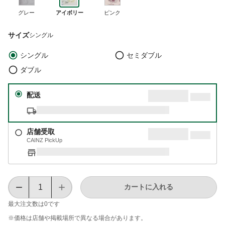
グレー
アイボリー
ピンク
サイズ
シングル
シングル
セミダブル
ダブル
配送
店舗受取
CAINZ PickUp
カートに入れる
最大注文数は
0
です
※価格は​店舗や​掲載場所で​異なる​場合が​あります。