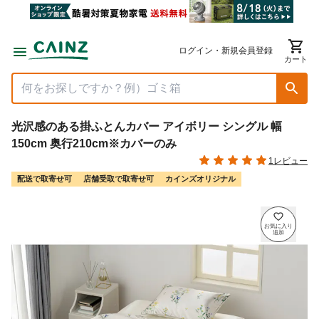
ログイン・新規会員登録
カート
光沢感のある掛ふとんカバー アイボリー シングル 幅
150cm 奥行210cm※カバーのみ
1レビュー
配送で取寄せ可
店舗受取で取寄せ可
カインズオリジナル