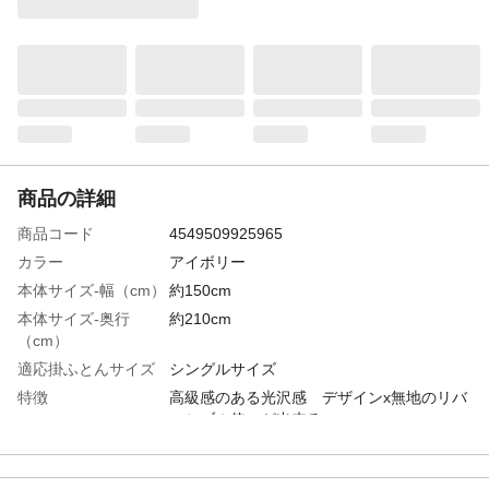
商品の詳細
商品コード
4549509925965
カラー
アイボリー
本体サイズ-幅（cm）
約150cm
本体サイズ-奥行
約210cm
（cm）
適応掛ふとんサイズ
シングルサイズ
特徴
高級感のある光沢感 デザインx無地のリバ
ーシブル使いが出来る
洗濯可能
洗濯可能
タンブル乾燥
不可