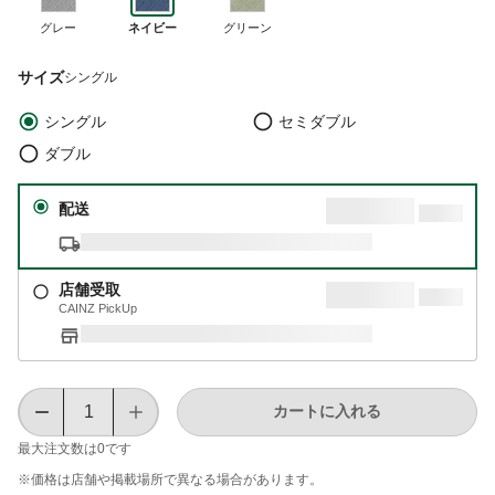
グレー
ネイビー
グリーン
サイズ
シングル
シングル
セミダブル
ダブル
配送
店舗受取
CAINZ PickUp
カートに入れる
最大注文数は
0
です
※価格は​店舗や​掲載場所で​異なる​場合が​あります。