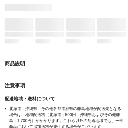
表地-布組成素材
ポリエステル
表地-布組成比率
100%
（％）
裏地-布組成素材
ポリエステル
裏地-布組成比率
100%
（％）
生産国
中国
販売元
カインズ
商品説明
注意事項
配送地域・送料について
北海道、沖縄県、その他各都道府県の離島地域が配送先となる
場合は、地域配送料（北海道：500円、沖縄県およびその他離
島：1,700円）がかかります。これら以外の配送地域でも、一部
商品において追加送料が発生する場合がございます。