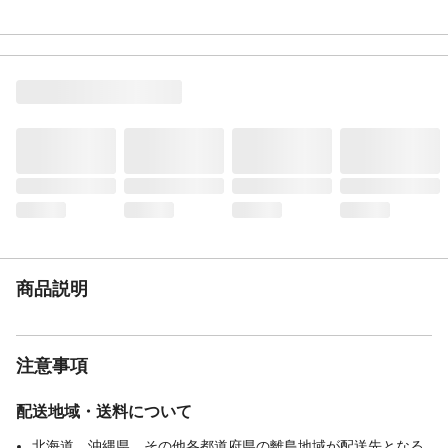
（cm）
特徴
床を傷や汚れから守る、防音性
表地-布組成素材
ポリエチレン
入数
4枚組
商品仕様
汚れた場合は水で湿らせた布を固く絞って
ふいてください。
洗濯可能
不可
手洗いのみ
不可
タンブル乾燥
不可
ドライクリーニング
不可
使用上の注意
本製品は室内用です。本来の用途以外には
使用しないでください。敷く前に、必ず床
商品説明
面のワックス・水などをよくふき取ってく
ださい。
生産国
中国
注意事項
重量
約1.01kg
配送地域・送料について
北海道、沖縄県、その他各都道府県の離島地域が配送先となる