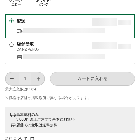
グレー/イ
ホワイト/
エロー
ピンク
配送
店舗受取
CAINZ PickUp
カートに入れる
最大注文数は
0
です
※価格は​店舗や​掲載場所で​異なる​場合が​あります。
基本送料のみ
5,000円以上ご注文で基本送料無料
店舗での受取は送料無料
送料について