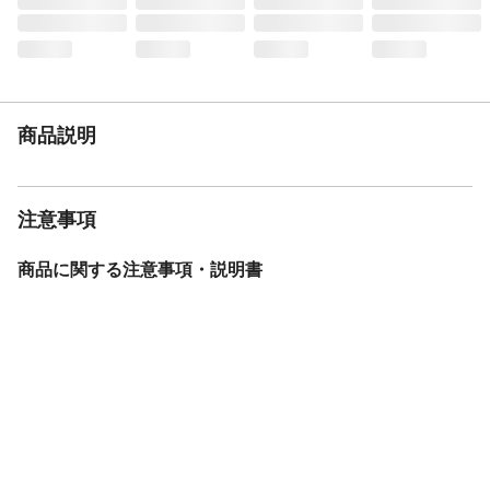
裏のキズ防止:ポリエステル(フェルト) ＜
すべり止めシート＞基布:ポリエステル(メッ
シュ) すべり止め材:SEBS
耐荷重（kg）
約80kg
生産国
中国
商品説明
注意事項
商品に関する注意事項・説明書