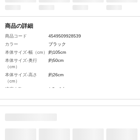
商品の詳細
商品コード
4549509928539
カラー
ブラック
本体サイズ-幅（cm）
約105cm
本体サイズ-奥行
約50cm
（cm）
本体サイズ-高さ
約26cm
（cm）
適応人数
1.5～2人
特徴
ブロックソファやロングフロアクッション
と組み合わせて立ち座りしやすい高さのソ
ファを作ることができる。 ズレにくいす
べり止めシート付。 ソファ下に収納ケ
ースやペットベッドが入る。
重量（kg）
約9.7kg
材質・素材
フレーム:金属(鋼) 天板:繊維版(MDF) 脚