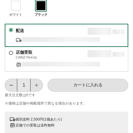
ホワイト
ブラック
配送
店舗受取
CAINZ PickUp
カートに入れる
最大注文数は
0
です
※価格は​店舗や​掲載場所で​異なる​場合が​あります。
個別送料 2,500円(1個あたり)
店舗での受取は送料無料