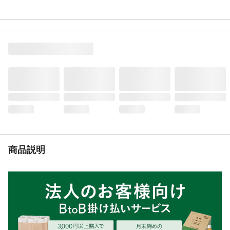
材質
スチール(溶融亜鉛メッキ)
重量
6kg
商品説明