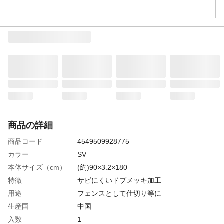
商品の詳細
商品コード
4549509928775
カラー
SV
本体サイズ（cm）
(約)90×3.2×180
特徴
サビにくいドブメッキ加工
用途
フェンスとして仕切り等に
生産国
中国
入数
1