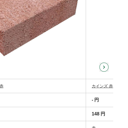
赤
カインズ 赤レンガ
- 円
148 円
赤