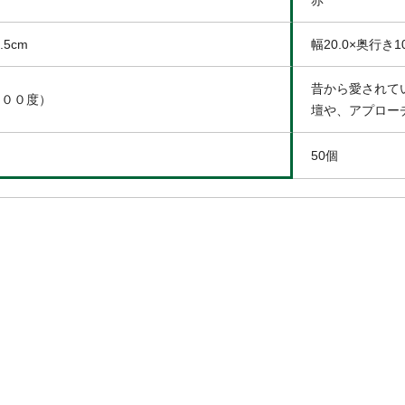
.5cm
幅20.0×奥行き10
昔から愛されて
２００度）
壇や、アプロー
50個