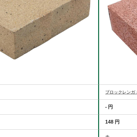
ブロックレンガ 
- 円
148 円
赤