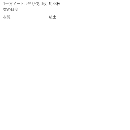
1平方メートル当り使用枚
約38枚
数の目安
材質
粘土
重量
約3.4kg