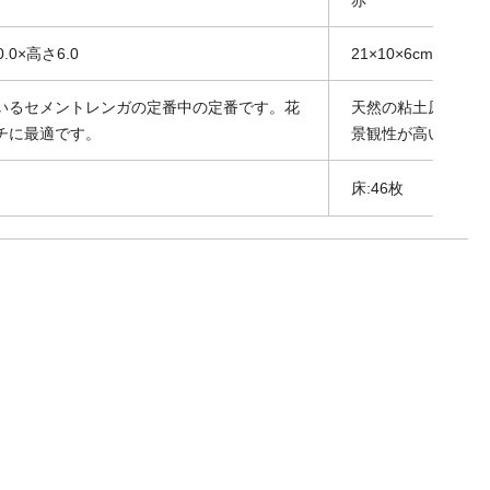
.0×高さ6.0
21×10×6cm
いるセメントレンガの定番中の定番です。花
天然の粘土原料とし
チに最適です。
景観性が高い。
床:46枚