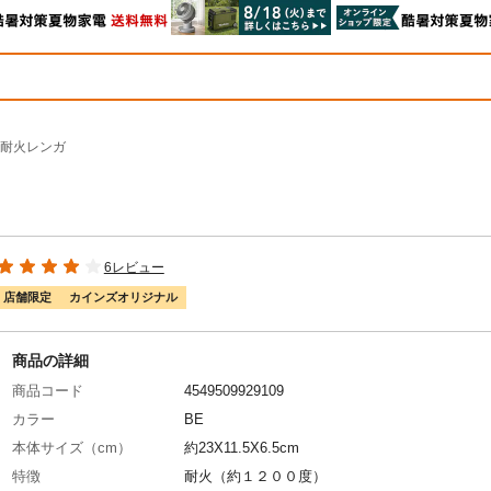
耐火レンガ
6レビュー
店舗限定
カインズオリジナル
商品の詳細
商品コード
4549509929109
カラー
BE
本体サイズ（cm）
約23X11.5X6.5cm
特徴
耐火（約１２００度）