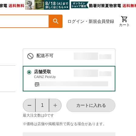
ログイン・新規会員登録
カート
配送不可
店舗受取
CAINZ PickUp
カートに入れる
最大注文数は
0
です
※価格は​店舗や​掲載場所で​異なる​場合が​あります。