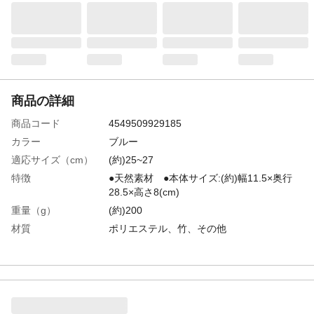
商品の詳細
商品コード
4549509929185
カラー
ブルー
適応サイズ（cm）
(約)25~27
特徴
●天然素材 ●本体サイズ:(約)幅11.5×奥行
28.5×高さ8(cm)
重量（g）
(約)200
材質
ポリエステル、竹、その他
使用上の注意
●濡れた床面など、滑りやすいところでは十
分に注意してください。●本来の用途以外に
は使用しないでください。●汗などにより、
かゆみ・かぶれなどの異常が生じた場合
は、直ちに使用を中止してください。など