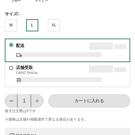
ブルー
ネイビー
サイズ
L
M
L
XL
配送
店舗受取
CAINZ PickUp
カートに入れる
最大注文数は
0
です
※価格は​店舗や​掲載場所で​異なる​場合が​あります。