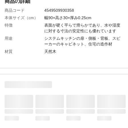
商品の詳細
商品コード
4549509930358
本体サイズ（cm）
幅90×高さ30×厚み0.25cm
特徴
表面が硬く平らで滑らかであり、水や湿度
に対する寸法の安定性にも優れています
用途
システムキッチンの扉・側板・背板、スピ
ーカーのキャビネット、住宅の造作材
材質
天然木