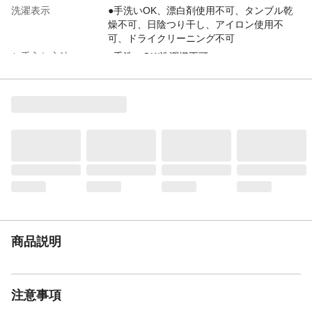
洗濯表示
●手洗いOK、漂白剤使用不可、タンブル乾
燥不可、日陰つり干し、アイロン使用不
可、ドライクリーニング不可
お手入れ方法
●手洗いOK/洗濯機不可
生産国
●中国
着丈
●33cm
胸囲
●42cm
首回り
●27cm
対象犬種
●ミニチュアダックスフンドなど
着脱方法
●被せるタイプ
商品説明
注意事項