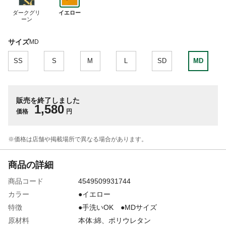
ダークグリ
イエロー
ーン
サイズ
MD
SS
S
M
L
SD
MD
販売を終了しました
1,580
価格
円
※価格は​店舗や​掲載場所で​異なる​場合が​あります。
商品の詳細
商品コード
4549509931744
カラー
●イエロー
特徴
●手洗いOK ●MDサイズ
原材料
本体:綿、ポリウレタン