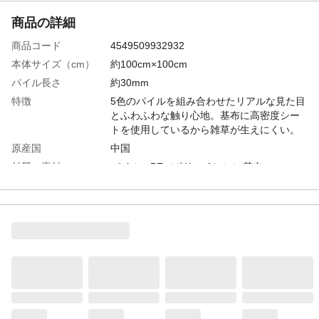
商品の詳細
商品コード
4549509932932
本体サイズ（cm）
約100cm×100cm
パイル長さ
約30mm
特徴
5色のパイルを組み合わせたリアルな見た目
とふわふわな触り心地。基布に高密度シー
トを使用しているから雑草が生えにくい。
原産国
中国
材質・素材
パイル：PE（ポリエチレン）基布：
PET（ポリエチレンテレフタレート）
使用の目安
耐久年数約5年
重量
1.6kg