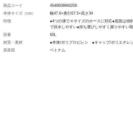
商品コード
4549509940258
本体サイズ（cm）
幅47.6×奥行67.5×高さ34
特徴
●4つの溝で４サイズのホースに対応●底面は傾
で排水しやすい●持ち運びしやすく握りやすい
容量
60L
材質・素材
●本体/ポリプロピレン ●キャップ/ポリエチレ
原産国
ベトナム