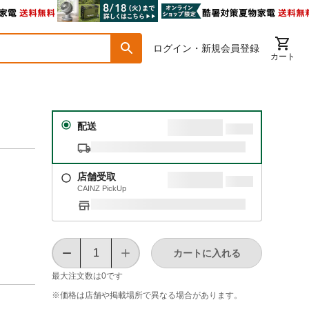
ログイン・新規会員登録
カート
配送
店舗受取
CAINZ PickUp
カートに入れる
最大注文数は
0
です
※価格は​店舗や​掲載場所で​異なる​場合が​あります。