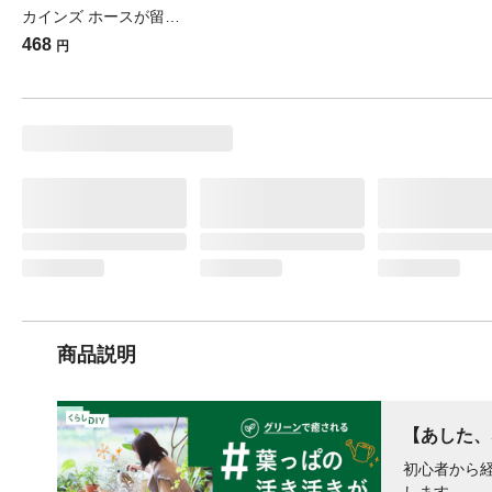
カインズ ホースが留められるタライ 60L(販売終了)
468
円
商品説明
【あした、
初心者から
します。