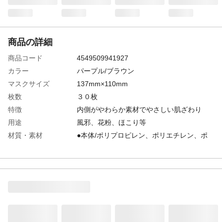
商品の詳細
商品コード
4549509941927
カラー
パープル/ブラウン
マスクサイズ
137mm×110mm
枚数
３０枚
特徴
内側がやわらか素材でやさしい肌ざわり
用途
風邪、花粉、ほこり等
材質・素材
●本体/ポリプロピレン、ポリエチレン、ポ
リエチレンテレフタレート●耳ひも部/ナイ
ロン、ポリウレタン
使用方法
①耳かけゴムが付いている面を外側に向け
て使用してください②マスクを完全に広
げ、顔にあてます③顔にフィットさせなが
ら、耳にひもをかけてください
使用上の注意
●本来の用途以外には使用しない●火気のそ
ばでの使用および保管はしない●お子様の手