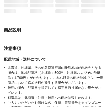
の届くところや、高温多湿、直射日光のあ
たる場所で保管しない●本製品は使い捨ての
ため、洗濯による再利用はできない●本製品
は有害な粉塵、ガス等を防ぐ目的には使用
できない
生産国
中国
商品説明
タイプ
使い捨て
フィルタ捕集効率試
PFE(微粒子捕集効率)、BFE(細菌捕集効
験
率)、VFE(ウィルス飛沫捕集効率)99%の高
注意事項
密度フィルター採用。
配送地域・送料について
北海道、沖縄県、その他各都道府県の離島地域が配送先となる
場合は、地域配送料（北海道：500円、沖縄県およびその他離
島：1,700円）がかかります。これら以外の配送地域でも、一部
商品において追加送料が発生する場合がございます。
離島の場合、配送日を指定しても指定日通り届かない場合がご
ざいます。
別送品は、北海道・沖縄・離島への配送は致しかねます。
ご入力いただいたお届け先名、住所、電話番号をカインズ以外