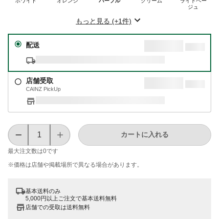
ホワイト
オレンジ
パープル
クリーム
ライトベー
ジュ
もっと見る (+1件)
配送
店舗受取
CAINZ PickUp
カートに入れる
最大注文数は
0
です
※価格は​店舗や​掲載場所で​異なる​場合が​あります。
基本送料のみ
5,000円以上ご注文で基本送料無料
店舗での受取は送料無料