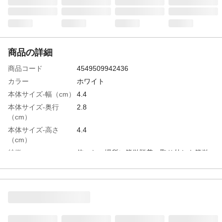
商品の詳細
商品コード
4549509942436
カラー
ホワイト
本体サイズ-幅（cm）
4.4
本体サイズ-奥行
2.8
（cm）
本体サイズ-高さ
4.4
（cm）
特徴
使いたい場所に簡単脱着。取り外しも簡単
なのでお掃除しやすい。
用途
浴室用フック
商品説明
マグネットで取付
取り付けられる場所
鋼板入浴室壁面
材質・素材
本体:ABS樹脂/ラバーマグネット