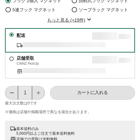
フック 2個入 マグネット
回転式フック マグネット
5連フック マグネット
ソープラック マグネット
もっと見る (+19件)
配送
店舗受取
CAINZ PickUp
カートに入れる
最大注文数は
0
です
※価格は​店舗や​掲載場所で​異なる​場合が​あります。
基本送料のみ
5,000円以上ご注文で基本送料無料
店舗での受取は送料無料