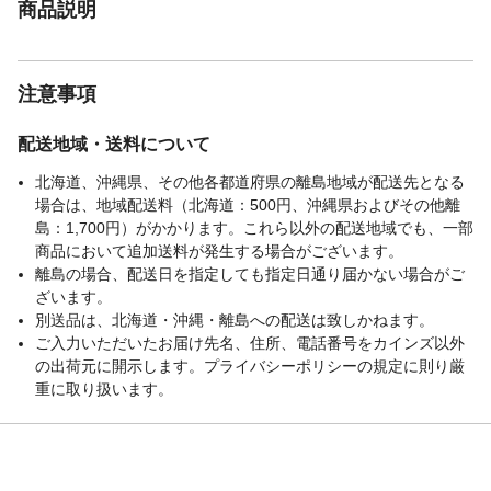
商品説明
す。●吸盤が変形してしまった場合は、熱湯
に5～6分付けて温めると変形が緩和し、吸
着力が戻ります。
生産国
中国
注意事項
取り付けられない場
本製品は車内用です。車外には取付けない
所・条件
でください。
配送地域・送料について
北海道、沖縄県、その他各都道府県の離島地域が配送先となる
場合は、地域配送料（北海道：500円、沖縄県およびその他離
島：1,700円）がかかります。これら以外の配送地域でも、一部
商品において追加送料が発生する場合がございます。
離島の場合、配送日を指定しても指定日通り届かない場合がご
ざいます。
別送品は、北海道・沖縄・離島への配送は致しかねます。
ご入力いただいたお届け先名、住所、電話番号をカインズ以外
の出荷元に開示します。プライバシーポリシーの規定に則り厳
重に取り扱います。