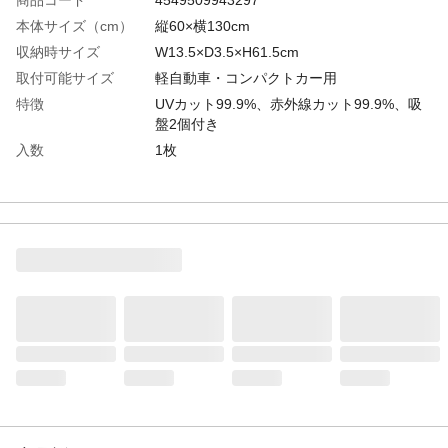
本体サイズ（cm）
縦60×横130cm
収納時サイズ
W13.5×D3.5×H61.5cm
取付可能サイズ
軽自動車・コンパクトカー用
特徴
UVカット99.9%、赤外線カット99.9%、吸
盤2個付き
入数
1枚
材質
本体/ポリエチレン、アルミニウム、ポリエ
ステル；吸盤/塩化ビニル樹脂
取り付けられる場所
車内フロントガラス
付属品／セット内容
吸盤2個付き
使用方法
●取り付けるガラスの汚れをよく落とし、ダ
ッシュボードとフロントガラスの間にシェ
ードを押し込んで吸盤で取り付けます。●本
体とフロントガラスの間に隙間を開けない
ように取り付けるとより効果的です。
使用上の注意
●フィルムアンテナがある場所には吸盤をつ
けないでください。また、自動ブレーキシ
ステム及びドライブレコーダーの位置によ
っては、取り付けられない場合もありま