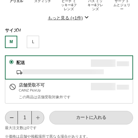
アリエル
スティッチ
ビーチ ミ
バス ミッ
サーフ ト
ッキー&フ
キー&フレ
ムとジェリ
レンズ
ンズ
ー
もっと見る (+1件)
サイズ
M
M
L
配送
店舗受取不可
CAINZ PickUp
この商品は店舗受取対象外です
カートに入れる
最大注文数は
0
です
※価格は​店舗や​掲載場所で​異なる​場合が​あります。