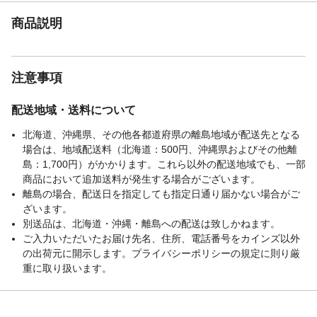
っては、取り付けられない場合もありま
商品説明
す。●吸盤が変形してしまった場合は、熱湯
に5～6分付けて温めると変形が緩和し、吸
着力が戻ります。
生産国
中国
注意事項
取り付けられない場
本製品は車内用です。車外には取付けない
所・条件
でください。
配送地域・送料について
北海道、沖縄県、その他各都道府県の離島地域が配送先となる
場合は、地域配送料（北海道：500円、沖縄県およびその他離
島：1,700円）がかかります。これら以外の配送地域でも、一部
商品において追加送料が発生する場合がございます。
離島の場合、配送日を指定しても指定日通り届かない場合がご
ざいます。
別送品は、北海道・沖縄・離島への配送は致しかねます。
ご入力いただいたお届け先名、住所、電話番号をカインズ以外
の出荷元に開示します。プライバシーポリシーの規定に則り厳
重に取り扱います。