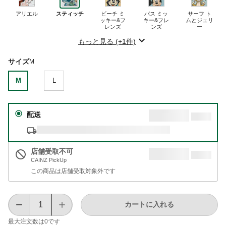
アリエル
スティッチ
ビーチ ミ
バス ミッ
サーフ ト
ッキー&フ
キー&フレ
ムとジェリ
レンズ
ンズ
ー
もっと見る (+1件)
サイズ
M
M
L
配送
店舗受取不可
CAINZ PickUp
この商品は店舗受取対象外です
カートに入れる
最大注文数は
0
です