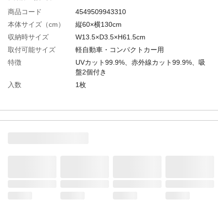
商品コード
4549509943310
本体サイズ（cm）
縦60×横130cm
収納時サイズ
W13.5×D3.5×H61.5cm
取付可能サイズ
軽自動車・コンパクトカー用
特徴
UVカット99.9%、赤外線カット99.9%、吸
盤2個付き
入数
1枚
材質
本体/ポリエチレン、アルミニウム、ポリエ
ステル；吸盤/塩化ビニル樹脂
取り付けられる場所
車内フロントガラス
付属品／セット内容
吸盤2個付き
使用方法
●取り付けるガラスの汚れをよく落とし、ダ
ッシュボードとフロントガラスの間にシェ
ードを押し込んで吸盤で取り付けます。●本
体とフロントガラスの間に隙間を開けない
ように取り付けるとより効果的です。
使用上の注意
●フィルムアンテナがある場所には吸盤をつ
けないでください。また、自動ブレーキシ
ステム及びドライブレコーダーの位置によ